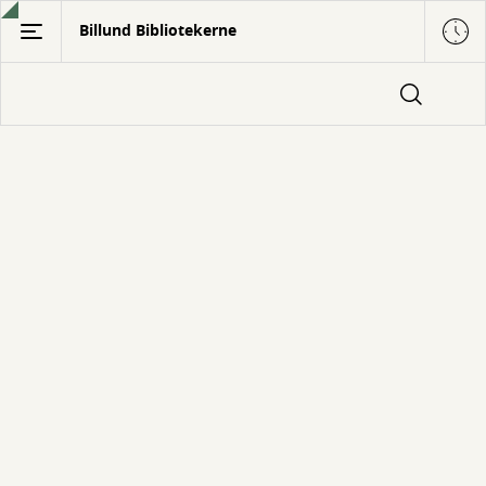
Gå
Billund Bibliotekerne
til
hovedindhold