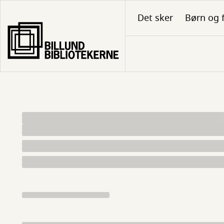
Gå
Det sker
Børn og 
til
hovedindhold