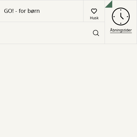
GO! - for børn
Husk
Åbningstider