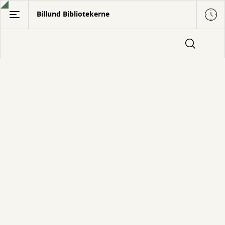
Gå
Billund Bibliotekerne
til
hovedindhold