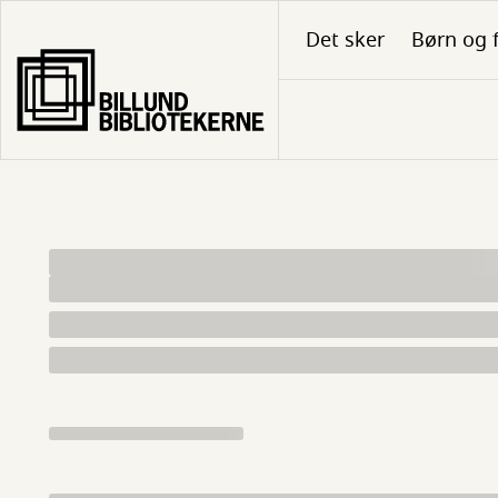
Gå
Det sker
Børn og 
til
hovedindhold