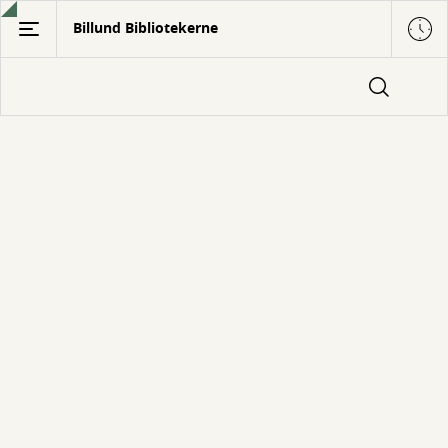
Gå
Billund Bibliotekerne
til
hovedindhold