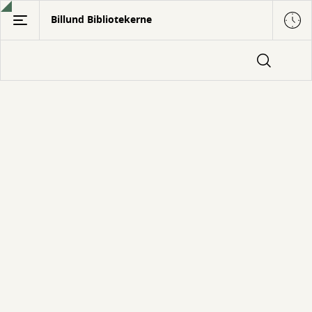
Gå
Billund Bibliotekerne
til
hovedindhold