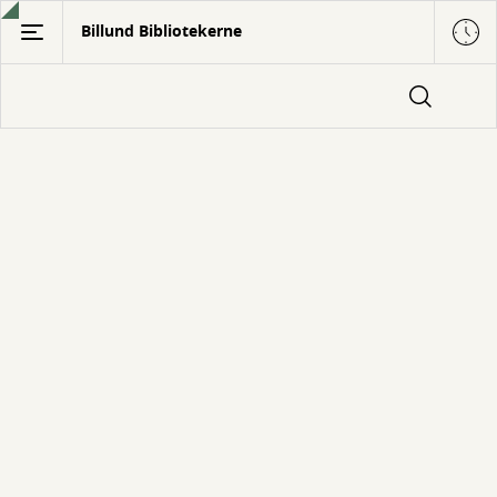
Gå
Billund Bibliotekerne
til
hovedindhold