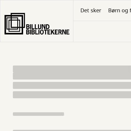
Gå
Det sker
Børn og 
til
hovedindhold