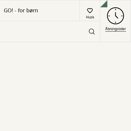
GO! - for børn
Husk
Åbningstider