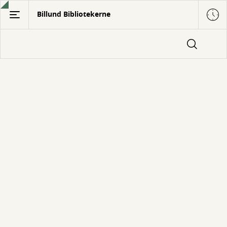
Gå
Billund Bibliotekerne
til
hovedindhold