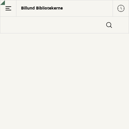
Gå
Billund Bibliotekerne
til
hovedindhold