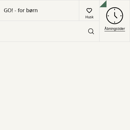
GO! - for børn
Husk
Åbningstider