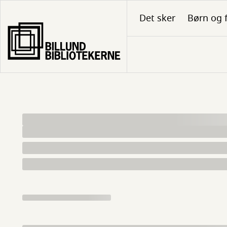
Gå
Det sker
Børn og 
til
hovedindhold