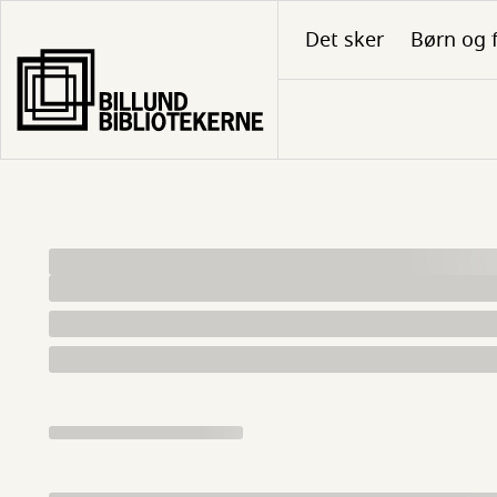
Gå
Det sker
Børn og 
til
hovedindhold