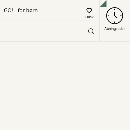
GO! - for børn
Husk
Åbningstider