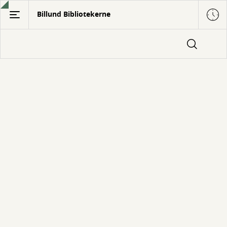
Gå
Billund Bibliotekerne
til
hovedindhold