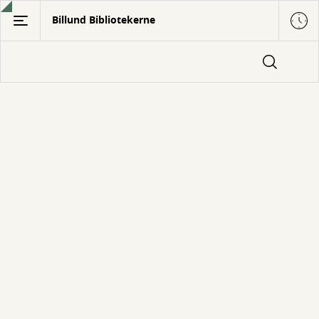
Gå
Billund Bibliotekerne
til
hovedindhold