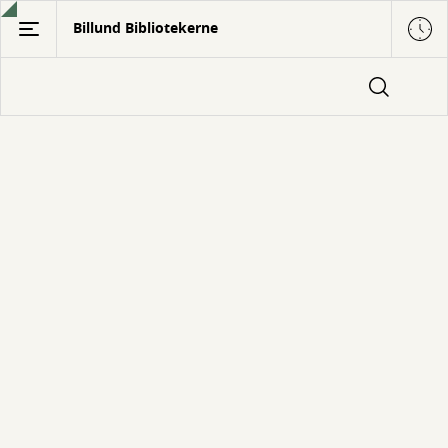
Gå
Billund Bibliotekerne
til
hovedindhold