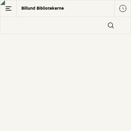
Gå
Billund Bibliotekerne
til
hovedindhold