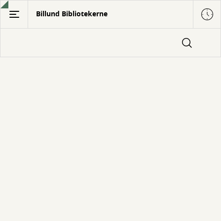
Gå
Billund Bibliotekerne
til
hovedindhold