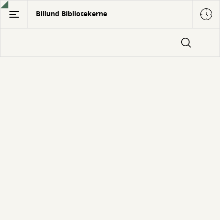
Gå
Billund Bibliotekerne
til
hovedindhold