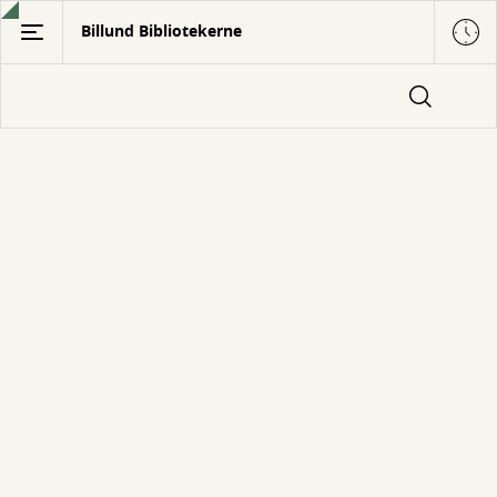
Gå
Billund Bibliotekerne
til
hovedindhold