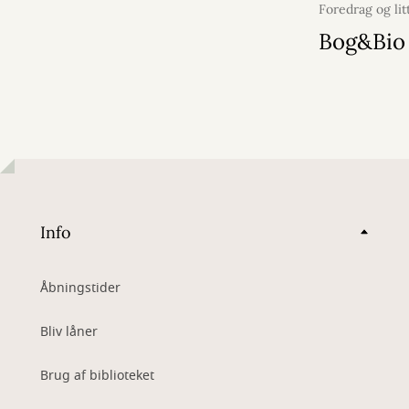
Foredrag og lit
juli 2026
Bog&Bio
Info
Åbningstider
Bliv låner
Brug af biblioteket