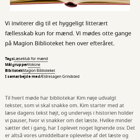
Vi inviterer dig til et hyggeligt litterært
fællesskab kun for mænd. Vi mødes otte gange
på Magion Biblioteket hen over efteråret.
Tags
Læseklub for mænd
Målgrupper
Voksne
Bibliotek
Magion Biblioteket
I samarbejde med
Ældresagen Grindsted
Til hvert møde har bibliotekar Kim nøje udvalgt
tekster, som vi skal snakke om. Kim starter med at
læse dagens tekst højt, og undervejs i historien holder
vi pauser, hvor vi snakker om det læste. Hvilke minder
sætter det i gang, har I oplevet noget lignende osv. Det
er altså vores umiddelbare oplevelse af det læste og