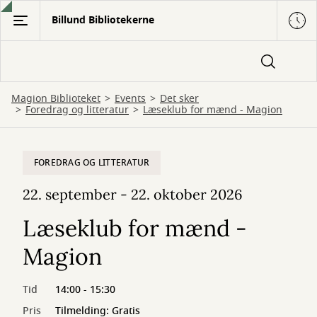
Gå
Billund Bibliotekerne
til
hovedindhold
Magion Biblioteket
Events
Det sker
Foredrag og litteratur
Læseklub for mænd - Magion
FOREDRAG OG LITTERATUR
22. september - 22. oktober 2026
Læseklub for mænd -
Magion
Tid
14:00 - 15:30
Pris
Tilmelding: Gratis