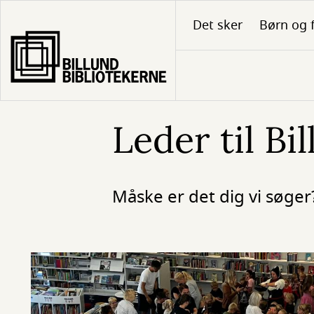
Gå
Det sker
Børn og 
til
hovedindhold
Leder til Bi
Måske er det dig vi søger