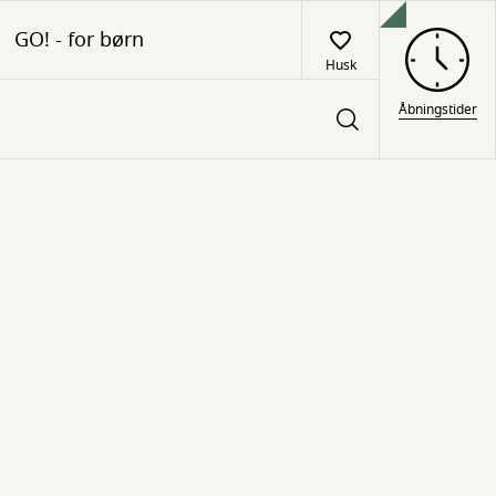
GO! - for børn
Husk
Åbningstider