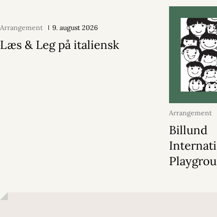
Arrangement
9. august 2026
Læs & Leg på italiensk
Arrangement
2026
Billund
Internat
Playgro