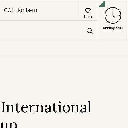
GO! - for børn
Husk
Åbningstider
 International
oup