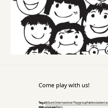
Come play with us!
Tags
Billund International Playgroup
Fællesskaber
Le
Målgrupper
Børn