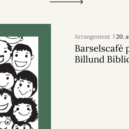
Arrangement
20. 
Barselscafé 
Billund Bibli