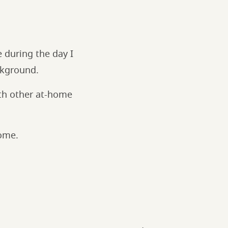
e during the day I
ckground.
th other at-home
come.