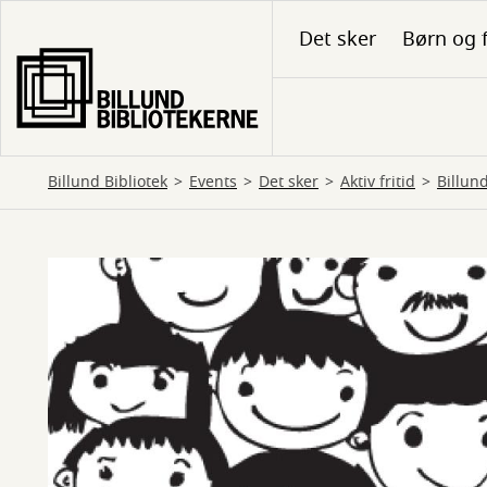
Gå
Det sker
Børn og 
til
hovedindhold
Billund Bibliotek
Events
Det sker
Aktiv fritid
Billun