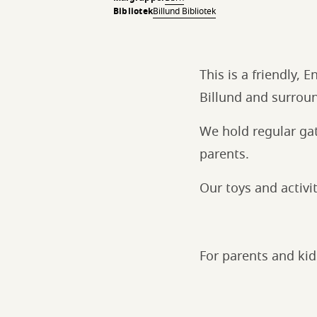
Bibliotek
Billund Bibliotek
This is a friendly,
Billund and surrou
We hold regular ga
parents.
Our toys and activi
For parents and ki