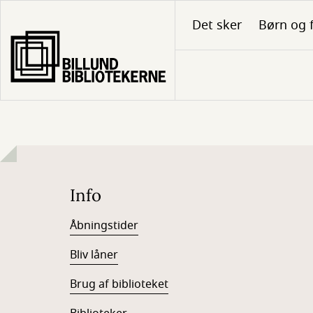
Gå
Det sker
Børn og 
til
hovedindhold
Info
Åbningstider
Bliv låner
Brug af biblioteket