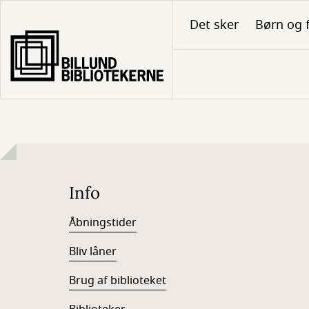
Gå
Det sker
Børn og 
til
hovedindhold
Info
Åbningstider
Bliv låner
Brug af biblioteket